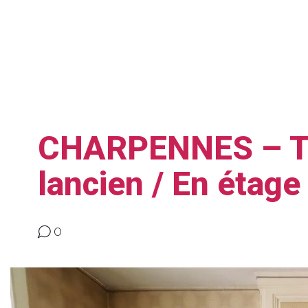
CHARPENNES – T2
lancien / En étage
0