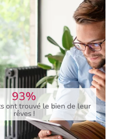
96
%
s ont trouvé le bien de leur
rêves !