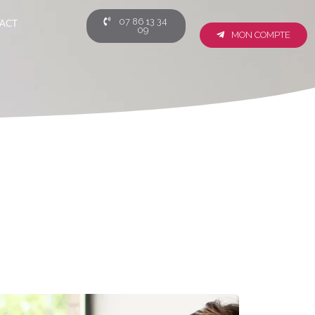
07 86 13 34
ACT
09
MON COMPTE