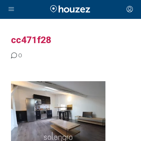
cc471f28
0