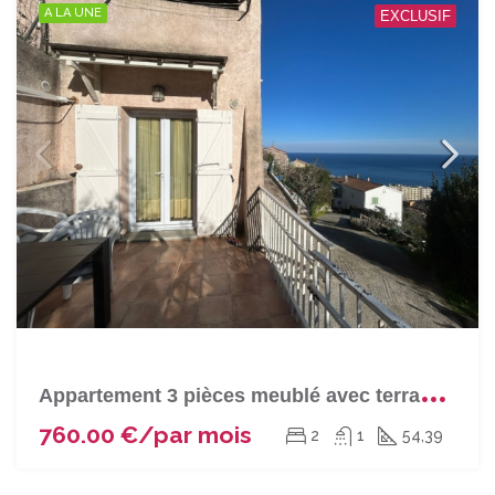
A LA UNE
EXCLUSIF
A
ppartement 3 pièces meublé avec terrasse et parking à BASTIA (Saint-Antoine)
760.00 €/par mois
2
1
54,39