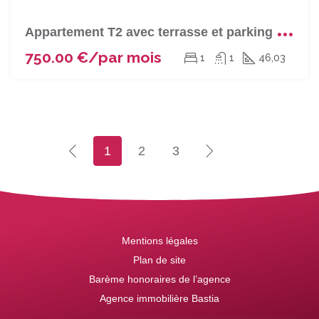
A
ppartement T2 avec terrasse et parking à BASTIA (Centre ville)
750.00 €/par mois
1
1
46,03
1
2
3
Mentions légales
Plan de site
Barème honoraires de l’agence
Agence immobilière Bastia