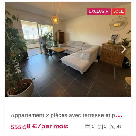
EXCLUSIF
LOUÉ
A
ppartement 2 pièces avec terrasse et parking à LUCCIANA
555.58 €/par mois
1
1
42