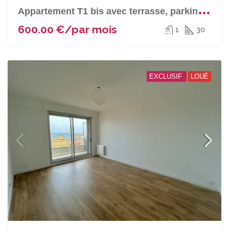
A
ppartement T1 bis avec terrasse, parking et cave à BASTIA (Annonciade)
600.00 €/par mois
1
30
EXCLUSIF
LOUÉ