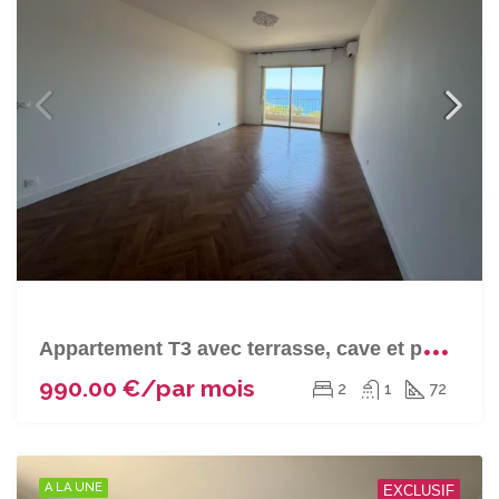
A
ppartement T3 avec terrasse, cave et parking à PIETRANERA
990.00 €/par mois
2
1
72
A LA UNE
EXCLUSIF