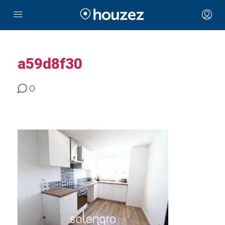
a59d8f30
0