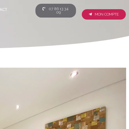
07 86 13 34
ACT
09
MON COMPTE