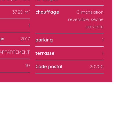
37,80 m²
chauffage
Climatisation
réversible, sèche
1
serviette
on
2017
parking
1
APPARTEMENT
terrasse
1
10
Code postal
20200