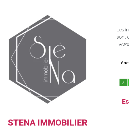
Les i
sont 
: www
éne
Es
STENA IMMOBILIER