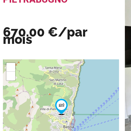
670.00 €/par
mois
+
−