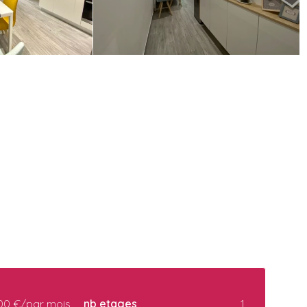
00 €/par mois
nb etages
1