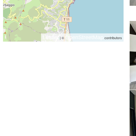
Leaflet
OpenStreetMap
| ©
contributors