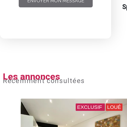
ENVOYER MON MESSAGE
S
Les annonces
Récemment consultées
EXCLUSIF
LOUÉ