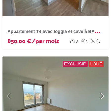
A
ppartement T4 avec loggia et cave à BASTIA (Saint Joseph)
850.00 €/par mois
3
1
85
EXCLUSIF
LOUÉ