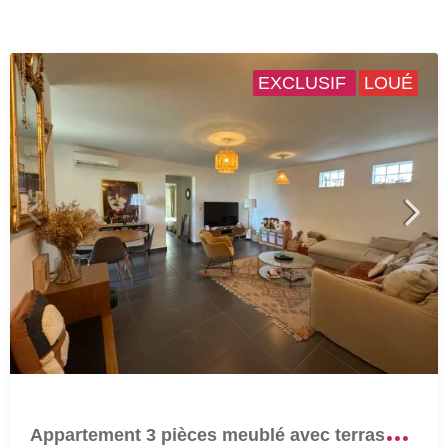
EXCLUSIF
LOUÉ
A
ppartement 3 pièces meublé avec terrasse et parking à ERBALUNGA