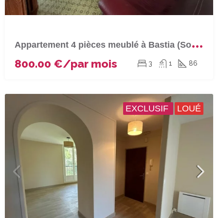
A
ppartement 4 pièces meublé à Bastia (Sortie sud)
800.00 €/par mois
3
1
86
EXCLUSIF
LOUÉ