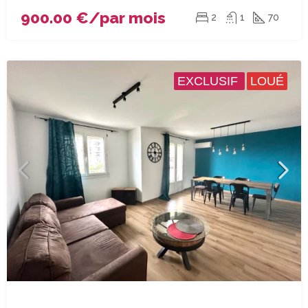
900.00 €/par mois
2
1
70
EXCLUSIF
LOUÉ