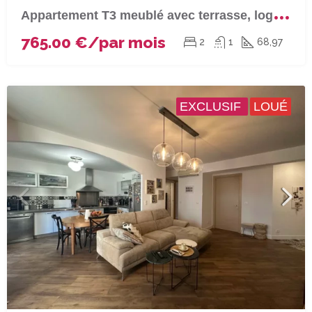
A
ppartement T3 meublé avec terrasse, loggia, parking et cave à BASTIA (Sortie Sud)
765.00 €/par mois
2
1
68,97
EXCLUSIF
LOUÉ