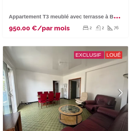
A
ppartement T3 meublé avec terrasse à BASTIA (Fango)
950.00 €/par mois
2
2
76
EXCLUSIF
LOUÉ