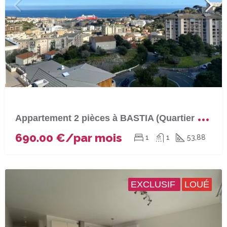
A
ppartement 2 pièces à BASTIA (Quartier du Fango)
690.00 €/par mois
1
1
53,88
EXCLUSIF
LOUÉ