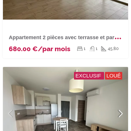
A
ppartement 2 pièces avec terrasse et parking à BASTIA (Macchione)
680.00 €/par mois
1
1
45,80
EXCLUSIF
LOUÉ