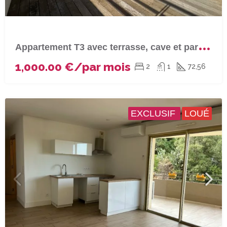
A
ppartement T3 avec terrasse, cave et parking couvert à VILLE DI PIETRABUNO
1,000.00 €/par mois
2
1
72,56
EXCLUSIF
LOUÉ