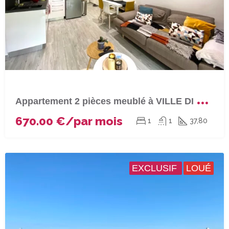
A
ppartement 2 pièces meublé à VILLE DI PIETRABUGNO
670.00 €/par mois
1
1
37,80
EXCLUSIF
LOUÉ