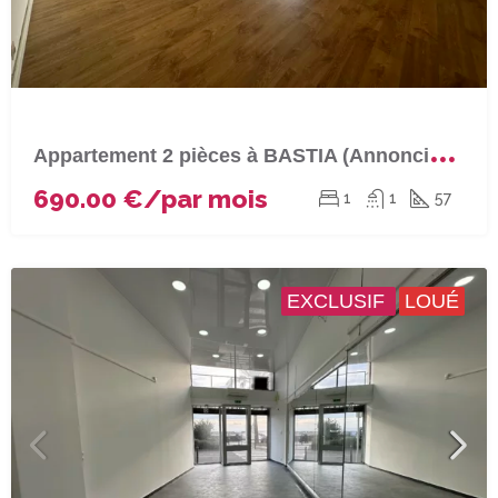
A
ppartement 2 pièces à BASTIA (Annonciade)
690.00 €/par mois
1
1
57
EXCLUSIF
LOUÉ