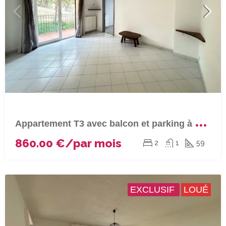
A
ppartement T3 avec balcon et parking à BASTIA (Quartier Toga)
860.00 €/par mois
2
1
59
EXCLUSIF
LOUÉ