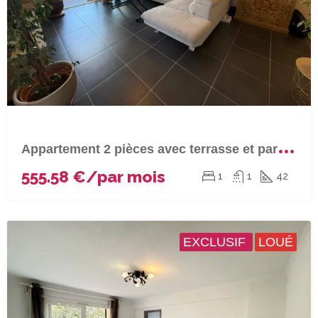
A
ppartement 2 pièces avec terrasse et parking à LUCCIANA
555.58 €/par mois
1
1
42
EXCLUSIF
LOUÉ