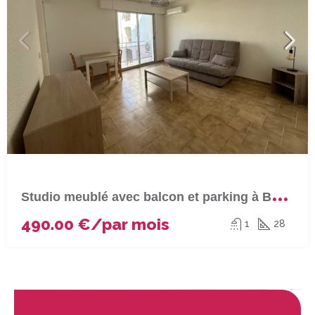
S
tudio meublé avec balcon et parking à BASTIA (Sortie sud)
490.00 €/par mois
1
28