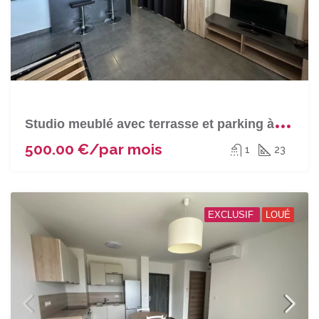
S
tudio meublé avec terrasse et parking à FURIANI
500.00 €/par mois
1
23
EXCLUSIF
LOUÉ