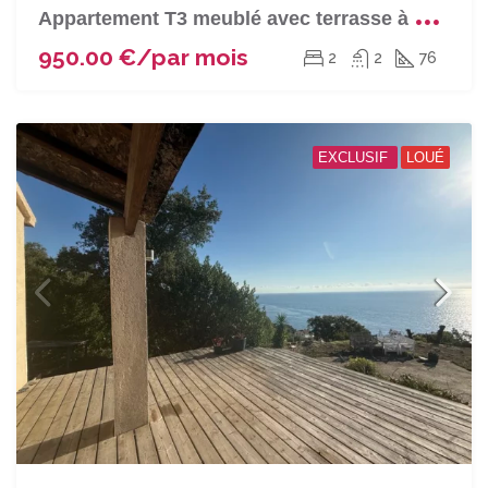
A
ppartement T3 meublé avec terrasse à BASTIA (Fango)
950.00 €/par mois
2
2
76
EXCLUSIF
LOUÉ