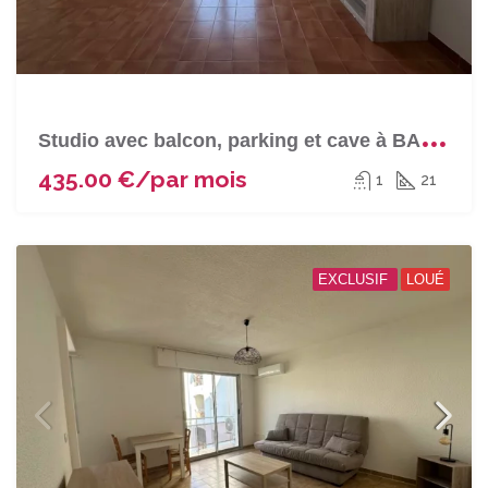
S
tudio avec balcon, parking et cave à BASTIA (Quartier Toga)
435.00 €/par mois
1
21
EXCLUSIF
LOUÉ