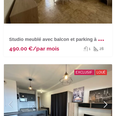
S
tudio meublé avec balcon et parking à BASTIA (Sortie sud)
490.00 €/par mois
1
28
EXCLUSIF
LOUÉ