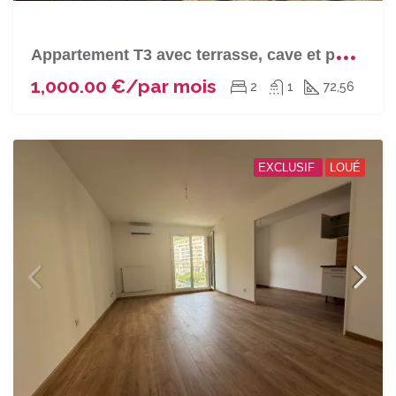
A
ppartement T3 avec terrasse, cave et parking couvert à VILLE DI PIETRABUNO
1,000.00 €/par mois
2
1
72,56
EXCLUSIF
LOUÉ