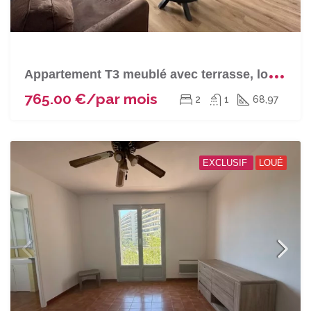
A
ppartement T3 meublé avec terrasse, loggia, parking et cave à BASTIA (Sortie Sud)
765.00 €/par mois
2
1
68,97
EXCLUSIF
LOUÉ