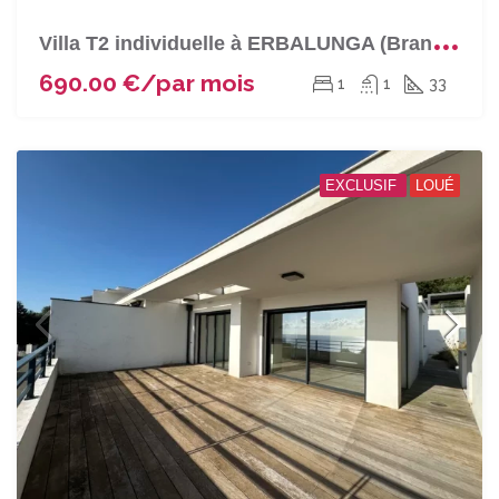
V
illa T2 individuelle à ERBALUNGA (Brando)
690.00 €/par mois
1
1
33
EXCLUSIF
LOUÉ