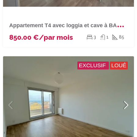
A
ppartement T4 avec loggia et cave à BASTIA (Saint Joseph)
850.00 €/par mois
3
1
85
EXCLUSIF
LOUÉ