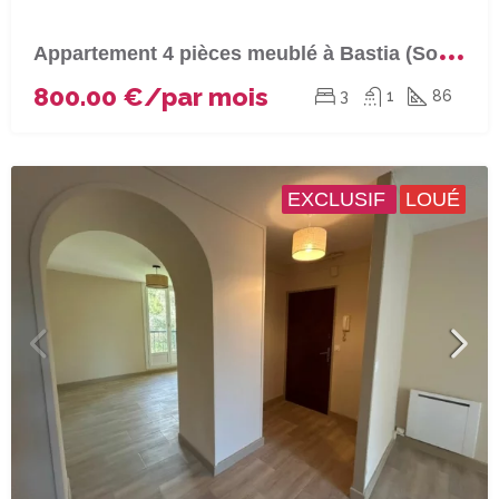
A
ppartement 4 pièces meublé à Bastia (Sortie sud)
800.00 €/par mois
3
1
86
EXCLUSIF
LOUÉ