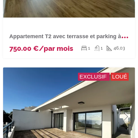
A
ppartement T2 avec terrasse et parking à BASTIA (Centre ville)
750.00 €/par mois
1
1
46,03
EXCLUSIF
LOUÉ