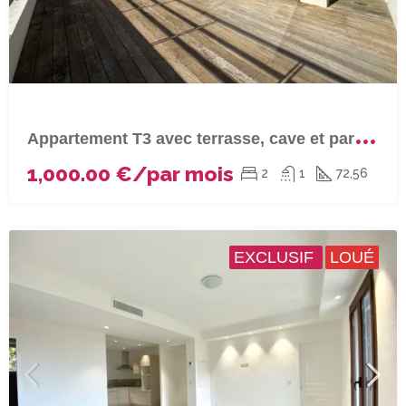
A
ppartement T3 avec terrasse, cave et parking couvert à VILLE DI PIETRABUNO
1,000.00 €/par mois
2
1
72,56
EXCLUSIF
LOUÉ